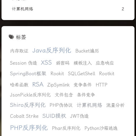
计算机网络
2
标签
Java反序列化
内存取证
Bucket遍历
XSS
Session 伪造
弱密码
模板注入
应急响应
SpringBoot框架
Rookit
SQLGetShell
Rootkit
RSA
哈希函数
ZipSymlink
竞争条件
HTTP
JsonPickle反序列化
文件包含
条件竞争
Shiro反序列化
计算机网络
PHP伪协议
流量分析
SUID提权
Cobalt Strike
JWT伪造
PHP反序列化
Phar反序列化
Python沙箱逃逸