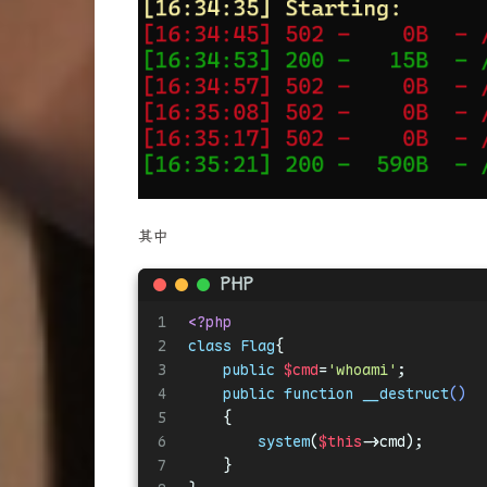
其中
PHP
1
<?php
2
class
Flag
{
3
public
$cmd
=
'whoami'
;
4
public
function
__destruct
(
)
5
{
6
system
(
$this
->cmd);
7
    }