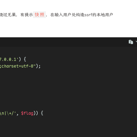
快照
ff绕过无果，有提示
，在输入用户处构造ssrf的本地用户
7.0.0.1'
) {
;charset=utf-8"
);
\n|\+/'
, 
$flag
)) {