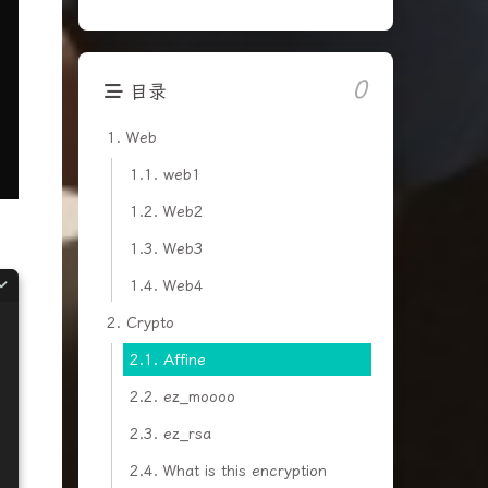
0
目录
1.
Web
1.1.
web1
1.2.
Web2
1.3.
Web3
1.4.
Web4
2.
Crypto
2.1.
Affine
2.2.
ez_moooo
2.3.
ez_rsa
2.4.
What is this encryption