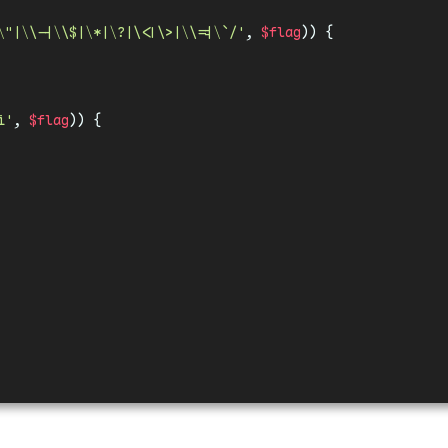
\"|\\-|\\$|\*|\?|\<|\>|\\=|\`/'
, 
$flag
)) {
i'
, 
$flag
)) {