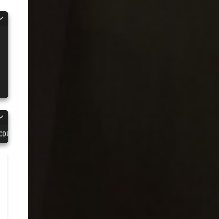
CD%C8%9E%C9%9C%CB%CC%CF%CB%9E%9B%CA%C6%CC%C7%9A%9E%99%CF