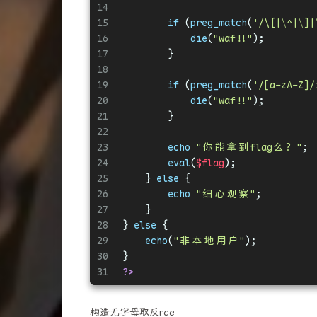
14
15
if
 (
preg_match
(
'/\[|\^|\]|
16
die
(
"waf!!"
);
17
        }
18
19
if
 (
preg_match
(
'/[a-zA-Z]/
20
die
(
"waf!!"
);
21
        }
22
23
echo
"你能拿到flag么？"
;
24
eval
(
$flag
);
25
    } 
else
 {
26
echo
"细心观察"
;
27
    }
28
} 
else
 {
29
echo
(
"非本地用户"
);
30
}
31
?>
构造无字母取反rce