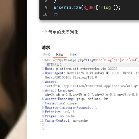
8
}
9
unserialize
(
$_GET
[
'flag'
]);
10
?>
一个简单的反序列化