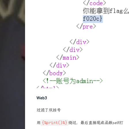
Web3
过滤了双括号
{%print()%}
用
绕过，最后直接现成函数self打