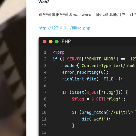
Web2
弱密码爆出密码为password，提示非本地用户，x
http://127.0.0.1/fllllag.php
PHP
1
<?php
2
if
 (
$_SERVER
[
'REMOTE_ADDR'
] == 
'12
3
header
(
"Content-Type:text/html
4
error_reporting
(
0
);
5
highlight_file
(
__FILE__
);
6
7
if
 (
isset
(
$_GET
[
'flag'
])) {
8
$flag
 = 
$_GET
[
'flag'
];
9
10
if
 (
preg_match
(
'/\s|\t|\r|
11
die
(
"waf!"
);
12
        }
13