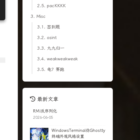
2.5.
pacKKKK
3.
Misc
3.1.
签到题
3.2.
osint
3.3.
九九归一
3.4.
weakweakweak
3.5.
龟？赛跑
最新文章
RMI反序列化
2026-06-05
WindowsTerminal仿Ghostty
终端外观风格设置