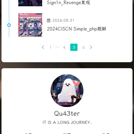
Sign1n_Revenge复现
2024-08-31
2024CISCN Simple_php题解
1
…
4
5
6
Qu43ter
IT IS A LONG JOURNEY.