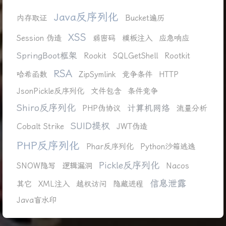
Java反序列化
内存取证
Bucket遍历
XSS
Session 伪造
弱密码
模板注入
应急响应
SpringBoot框架
Rookit
SQLGetShell
Rootkit
RSA
哈希函数
ZipSymlink
竞争条件
HTTP
JsonPickle反序列化
文件包含
条件竞争
Shiro反序列化
计算机网络
PHP伪协议
流量分析
SUID提权
Cobalt Strike
JWT伪造
PHP反序列化
Phar反序列化
Python沙箱逃逸
Pickle反序列化
SNOW隐写
逻辑漏洞
Nacos
信息泄露
其它
XML注入
越权访问
隐藏进程
Java盲水印